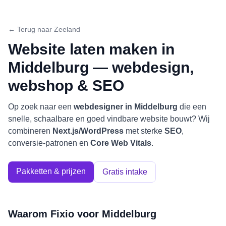
← Terug naar
Zeeland
Website laten maken in
Middelburg
— webdesign,
webshop & SEO
Op zoek naar een
webdesigner in
Middelburg
die een
snelle, schaalbare en goed vindbare website bouwt? Wij
combineren
Next.js/WordPress
met sterke
SEO
,
conversie-patronen en
Core Web Vitals
.
Pakketten & prijzen
Gratis intake
Waarom Fixio voor
Middelburg