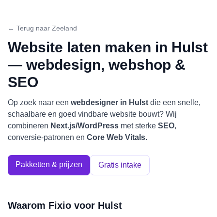
← Terug naar
Zeeland
Website laten maken in
Hulst
— webdesign, webshop &
SEO
Op zoek naar een
webdesigner in
Hulst
die een snelle,
schaalbare en goed vindbare website bouwt? Wij
combineren
Next.js/WordPress
met sterke
SEO
,
conversie-patronen en
Core Web Vitals
.
Pakketten & prijzen
Gratis intake
Waarom Fixio voor
Hulst