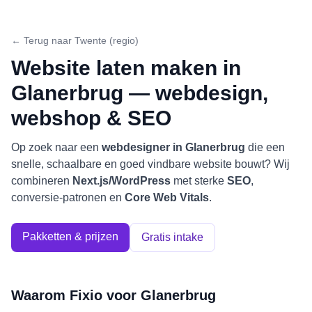
← Terug naar
Twente (regio)
Website laten maken in
Glanerbrug
— webdesign,
webshop & SEO
Op zoek naar een
webdesigner in
Glanerbrug
die een
snelle, schaalbare en goed vindbare website bouwt? Wij
combineren
Next.js/WordPress
met sterke
SEO
,
conversie-patronen en
Core Web Vitals
.
Pakketten & prijzen
Gratis intake
Waarom Fixio voor
Glanerbrug