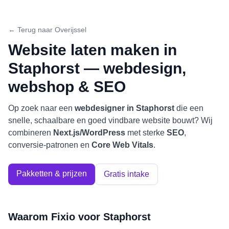
← Terug naar
Overijssel
Website laten maken in
Staphorst
— webdesign,
webshop & SEO
Op zoek naar een
webdesigner in
Staphorst
die een
snelle, schaalbare en goed vindbare website bouwt? Wij
combineren
Next.js/WordPress
met sterke
SEO
,
conversie-patronen en
Core Web Vitals
.
Pakketten & prijzen
Gratis intake
Waarom Fixio voor
Staphorst