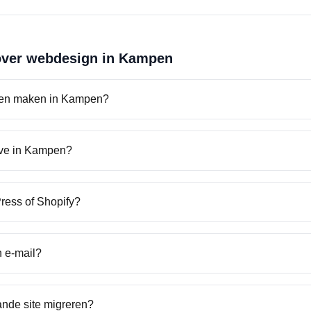
over webdesign in
Kampen
aten maken in Kampen?
live in Kampen?
ress of Shopify?
n e-mail?
ande site migreren?