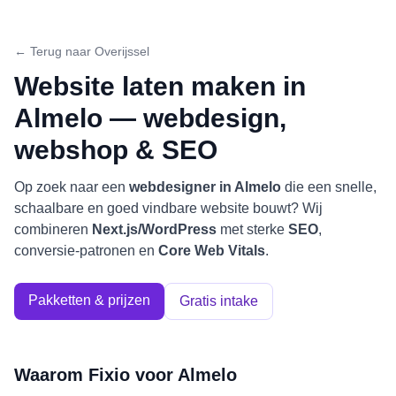
← Terug naar
Overijssel
Website laten maken in
Almelo
— webdesign,
webshop & SEO
Op zoek naar een
webdesigner in
Almelo
die een snelle,
schaalbare en goed vindbare website bouwt? Wij
combineren
Next.js/WordPress
met sterke
SEO
,
conversie-patronen en
Core Web Vitals
.
Pakketten & prijzen
Gratis intake
Waarom Fixio voor
Almelo