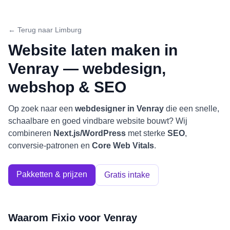
← Terug naar
Limburg
Website laten maken in
Venray
— webdesign,
webshop & SEO
Op zoek naar een
webdesigner in
Venray
die een snelle,
schaalbare en goed vindbare website bouwt? Wij
combineren
Next.js/WordPress
met sterke
SEO
,
conversie-patronen en
Core Web Vitals
.
Pakketten & prijzen
Gratis intake
Waarom Fixio voor
Venray