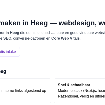
 maken in
Heeg
— webdesign, w
er in
Heeg
die een snelle, schaalbare en goed vindbare webs
ke
SEO
, conversie-patronen en
Core Web Vitals
.
tis intake
eeg
Snel & schaalbaar
 interne links afgestemd op
Moderne stack (Next.js, he
Razendsnel, veilig en uitbre