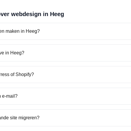
over webdesign in
Heeg
ten maken in Heeg?
ive in Heeg?
ress of Shopify?
n e-mail?
ande site migreren?