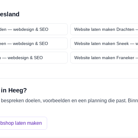
iesland
den
— webdesign & SEO
Website laten maken
Drachten
—
een
— webdesign & SEO
Website laten maken
Sneek
— w
n
— webdesign & SEO
Website laten maken
Franeker
—
 in
Heeg
?
e bespreken doelen, voorbeelden en een planning die past. Binn
bshop laten maken