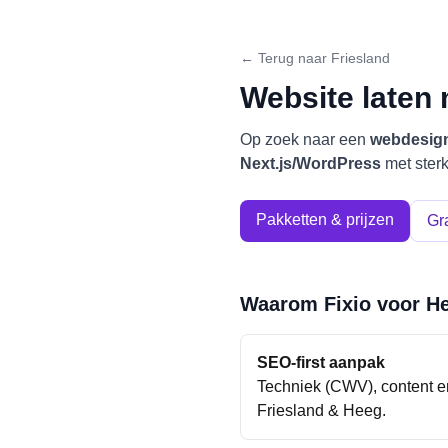
← Terug naar
Friesland
Website laten
Op zoek naar een
webdesign
Next.js/WordPress
met ster
Pakketten & prijzen
Gra
Waarom Fixio voor
H
SEO-first aanpak
Techniek (CWV), content en
Friesland
&
Heeg
.