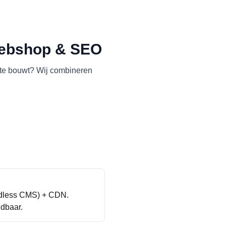
ebshop & SEO
ite bouwt? Wij combineren
adless CMS) + CDN.
idbaar.