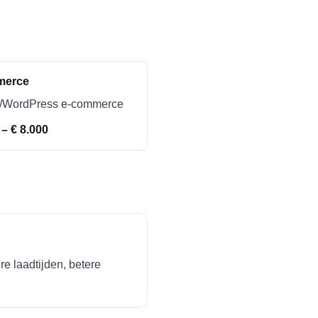
merce
y/WordPress e-commerce
 – € 8.000
e laadtijden, betere
.